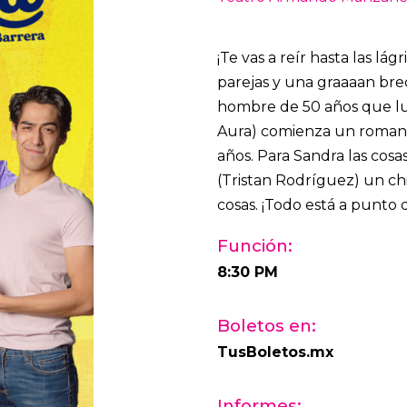
¡Te vas a reír hasta las l
parejas y una graaaan bre
hombre de 50 años que lu
Aura) comienza un romance
años. Para Sandra las cosa
(Tristan Rodríguez) un chi
cosas. ¡Todo está a punto 
Función:
8:30 PM
Boletos en:
TusBoletos.mx
Informes: